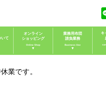
キ
オンライン
業務用布団
ついて
ショッピング
請負業務
ca
Online Shop
Business Use
▼
▼
臨時休業です。