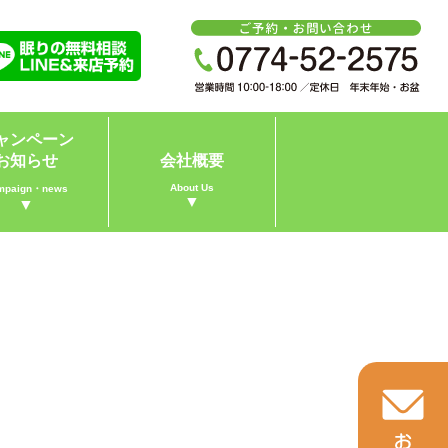
ャンペーン
お知らせ
会社概要
About Us
mpaign・news
▼
▼