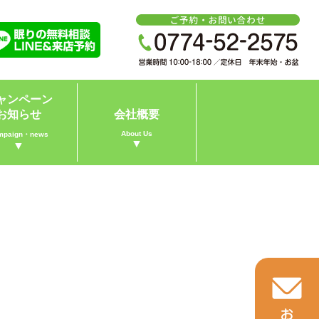
ャンペーン
お知らせ
会社概要
About Us
mpaign・news
▼
▼