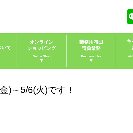
キ
オンライン
業務用布団
ついて
ショッピング
請負業務
ca
Online Shop
Business Use
▼
▼
金)～5/6(火)です！