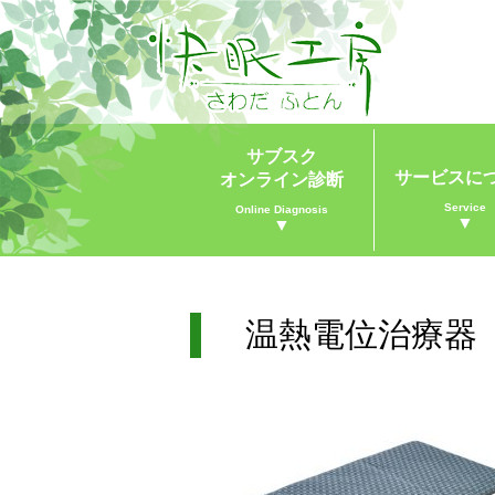
サブスク
サービスに
オンライン診断
Service
Online Diagnosis
▼
▼
温熱電位治療器