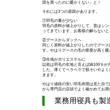
団を買ったのに暖かくない」と！
それには3つの原因があります。
①羽毛の量が少ない
羽毛の原料が値上がりして、昔はシング
ってきています。お客様の解らないと
②グースからダックへ
同じく原料が値上がりしたのでグース(
す。やはりグースの毛の密度が高く暖
③生地がポリエステルに
以前は羽毛の生地と言えば綿100％が
した。薄くてペラペラで肌そいやよく
きます。
やはり値段の安い羽毛布団は見た目で
から専門店の店頭でよく確かめてお買
業務用寝具も製