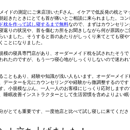
ーメイドの測定にご来店頂いたFさん、イケアで低反発の枕とマ
朝起きたときにとても首が痛いとご相談に来られました。コン
ド枕を作って試し寝するまで無料
なので、まずはカウンセリン
寝返りの状況や、首を傷むカ所をお聞きしながら何が原因かご
らいました。そうすると首のあたりがしっくり来てとても寝や
くことになりました。
規模の寝具専門店があり、オーダーメイド枕を試されたそうで
われたのですが、もう一つ寝心地がしっくりしないので迷われ
ることもあり、経験や知識が浅い人もいます。オーダーメイド
、データーを元にカウンセリングや経験から微調整するのです
す。小規模なぶん、一人一人のお客様にじっくり応対しますの
、睡眠改善インストラクターとして生活習慣を含めよりよい眠
分がとても重要です、一度他店と比べて試し寝しに来てくださ