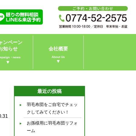
ャンペーン
お知らせ
会社概要
About Us
mpaign・news
▼
▼
最近の投稿
羽毛布団をご自宅でチェッ
クしてみてください！
0.31
お孫様用に羽毛布団リフォ
ーム