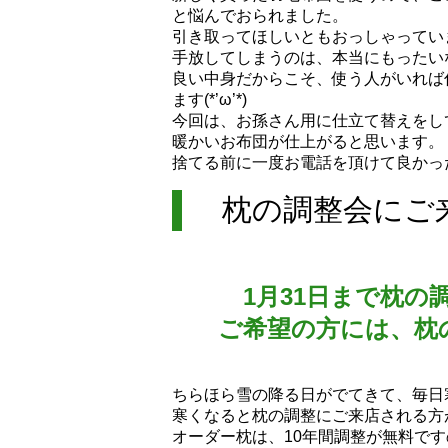
と悩んでおられました。
引き取ってほしいともおっしゃってい
手放してしまうのは、本当にもったい
良い中身だからこそ、使う人がいれば
ます(*’ω’*)
今回は、お孫さん用に仕立て替えをし
暖かいお布団が仕上がると思います。
捨てる前に一度お電話を頂けて良かっ
枕の調整会にご
1月31日まで枕
ご希望の方には、枕の
ちらほら雪の降る日がでてきて、毎日
寒くなると枕の調整にご来店される方
オーダー枕は、10年間調整が無料ですの