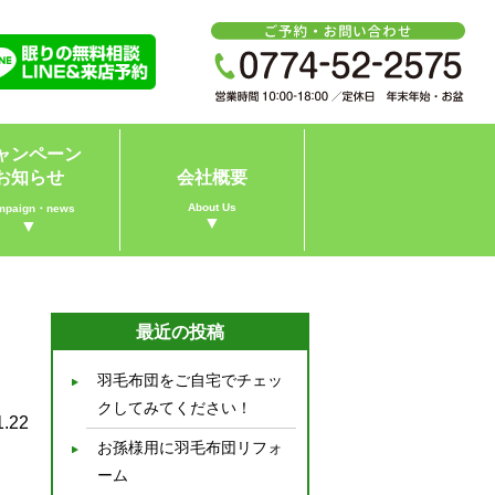
ャンペーン
お知らせ
会社概要
About Us
mpaign・news
▼
▼
最近の投稿
羽毛布団をご自宅でチェッ
クしてみてください！
1.22
お孫様用に羽毛布団リフォ
ーム