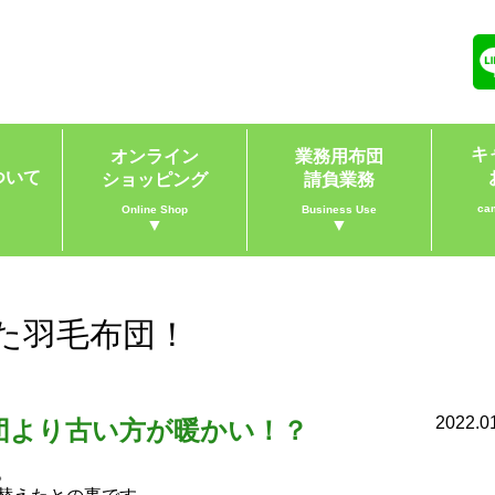
キ
オンライン
業務用布団
ついて
ショッピング
請負業務
ca
Online Shop
Business Use
▼
▼
れた羽毛布団！
2022.0
団より古い方が暖かい！？
。