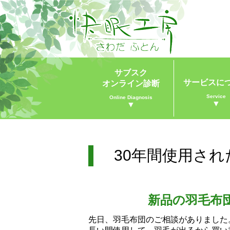
サブスク
サービスに
オンライン診断
Service
Online Diagnosis
▼
▼
30年間使用さ
新品の羽毛布
先日、羽毛布団のご相談がありました