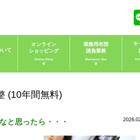
キ
オンライン
業務用布団
ついて
ショッピング
請負業務
ca
Online Shop
Business Use
▼
▼
(10年間無料)
2026.0
なと思ったら・・・