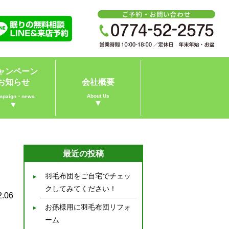
ャンペーン
お知らせ
会社概要
About Us
mpaign・news
▼
▼
最近の投稿
羽毛布団をご自宅でチェッ
クしてみてください！
2.06
お孫様用に羽毛布団リフォ
ーム