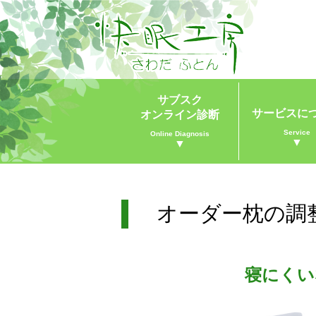
サブスク
サービスに
オンライン診断
Service
Online Diagnosis
▼
▼
オーダー枕の調整 
寝にくい