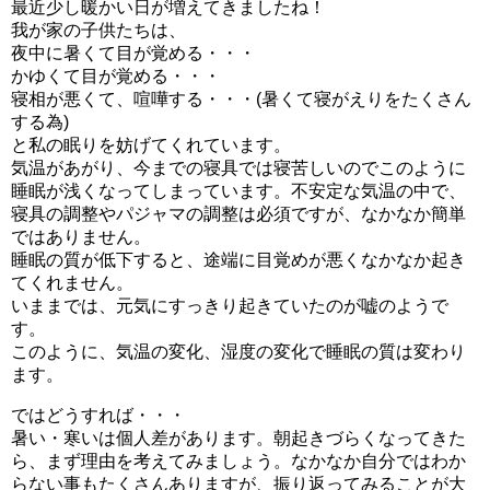
最近少し暖かい日が増えてきましたね！
我が家の子供たちは、
夜中に暑くて目が覚める・・・
かゆくて目が覚める・・・
寝相が悪くて、喧嘩する・・・(暑くて寝がえりをたくさん
する為)
と私の眠りを妨げてくれています。
気温があがり、今までの寝具では寝苦しいのでこのように
睡眠が浅くなってしまっています。不安定な気温の中で、
寝具の調整やパジャマの調整は必須ですが、なかなか簡単
ではありません。
睡眠の質が低下すると、途端に目覚めが悪くなかなか起き
てくれません。
いままでは、元気にすっきり起きていたのが嘘のようで
す。
このように、気温の変化、湿度の変化で睡眠の質は変わり
ます。
ではどうすれば・・・
暑い・寒いは個人差があります。朝起きづらくなってきた
ら、まず理由を考えてみましょう。なかなか自分ではわか
らない事もたくさんありますが、振り返ってみることが大