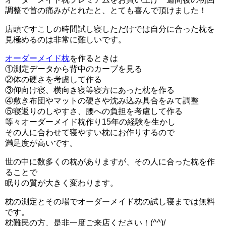
調整で首の痛みがとれたと、とても喜んで頂けました！
店頭ですこしの時間試し寝しただけでは自分に合った枕を
見極めるのは非常に難しいです。
オーダーメイド枕
を作るときは
①測定データから背中のカーブを見る
②体の硬さを考慮して作る
③仰向け寝、横向き寝等寝方にあった枕を作る
④敷き布団やマットの硬さや沈み込み具合をみて調整
⑤寝返りのしやすさ、腰への負担を考慮して作る
等々オーダーメイド枕作り15年の経験を生かし
その人に合わせて寝やすい枕にお作りするので
満足度が高いです。
世の中に数多くの枕がありますが、その人に合った枕を作
ることで
眠りの質が大きく変わります。
枕の測定とその場でオーダーメイド枕の試し寝までは無料
です。
枕難民の方、是非一度ご来店ください！(^^)/