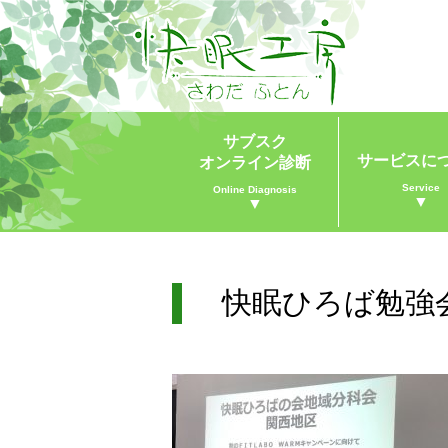
サブスク
サービスに
オンライン診断
Service
Online Diagnosis
▼
▼
快眠ひろば勉強