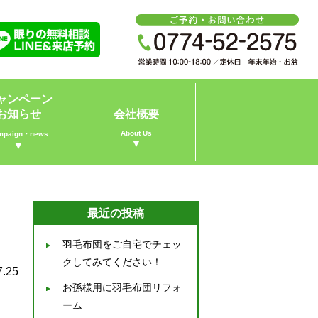
ャンペーン
お知らせ
会社概要
About Us
mpaign・news
▼
▼
最近の投稿
羽毛布団をご自宅でチェッ
クしてみてください！
7.25
お孫様用に羽毛布団リフォ
ーム