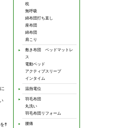
枕
無呼吸
綿布団打ち直し
座布団
綿布団
肩こり
敷き布団 ベッドマットレ
ス
電動ベッド
アクティブスリープ
インタイム
ムに
温熱電位
羽毛布団
い
丸洗い
羽毛布団リフォーム
腰痛
をｻ