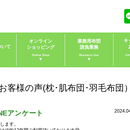
キ
オンライン
業務用布団
ついて
ショッピング
請負業務
ca
Online Shop
Business Use
▼
▼
トお客様の声(枕･肌布団･羽毛布団
2024.0
INEアンケート
介します。