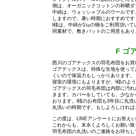
側は、オーガニックコットンの和晒ダ
中綿は、ウォッシャブルのウールです
しますので、暑い時期におすすめです
I様は、中綿が1㎏の物をご利用頂いて
同素材で、敷きパットのご用意もあり
F ゴ
西川のゴアテックスの羽毛布団をお買い上
ゴアテックスは、特殊な生地を使って
くいので保温力もしっかりあります。
寝室の環境にもよりますが、I様のよ
ゴアテックスの羽毛布団は内部に汚れ
きます。カバーをしていても、少なか
おります。I様のお布団も3年目に丸
丸洗いの時期です。もしよろしければ
この度は、LINEアンケートにお答え
これからも、末永くよろしくお願い致し
羽毛布団の丸洗いのご連絡をお待ちし