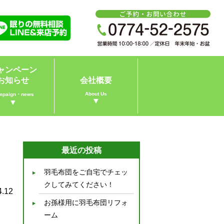
ャンペーン
お知らせ
会社概要
About Us
mpaign・news
▼
▼
）
最近の投稿
羽毛布団をご自宅でチェッ
クしてみてください！
4.12
お孫様用に羽毛布団リフォ
ーム