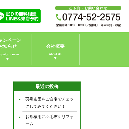
ャンペーン
お知らせ
会社概要
About Us
mpaign・news
▼
▼
最近の投稿
羽毛布団をご自宅でチェッ
クしてみてください！
お孫様用に羽毛布団リフォ
ーム