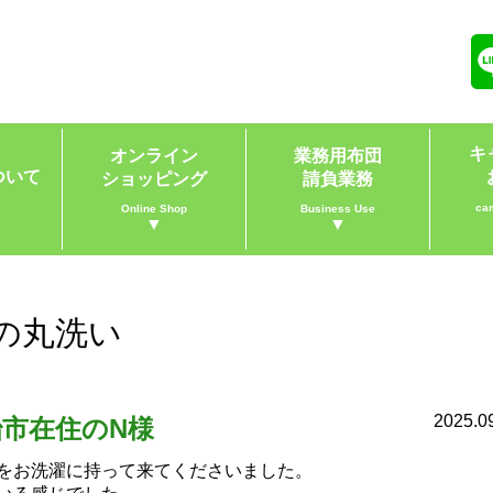
キ
オンライン
業務用布団
ついて
ショッピング
請負業務
ca
Online Shop
Business Use
▼
▼
の丸洗い
2025.0
治市在住のN様
をお洗濯に持って来てくださいました。