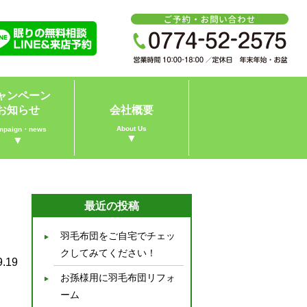
ャンペーン
お知らせ
会社概要
About Us
mpaign・news
▼
▼
最近の投稿
羽毛布団をご自宅でチェッ
クしてみてください！
9.19
お孫様用に羽毛布団リフォ
ーム