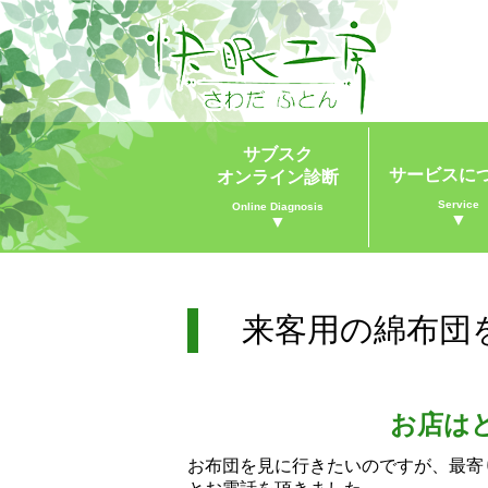
サブスク
サービスに
オンライン診断
Service
Online Diagnosis
▼
▼
来客用の綿布団
お店は
お布団を見に行きたいのですが、最寄