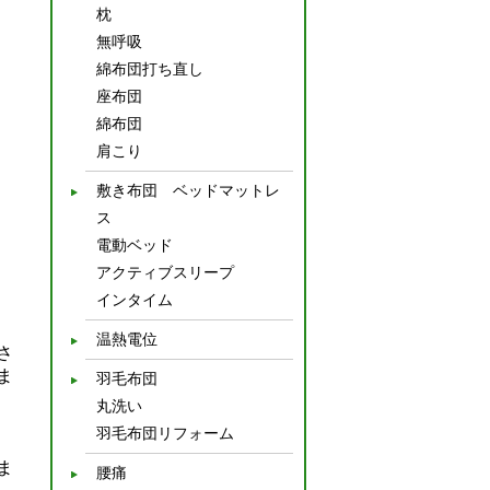
枕
無呼吸
綿布団打ち直し
座布団
綿布団
肩こり
敷き布団 ベッドマットレ
ス
電動ベッド
アクティブスリープ
インタイム
温熱電位
さ
ま
羽毛布団
丸洗い
羽毛布団リフォーム
ま
腰痛