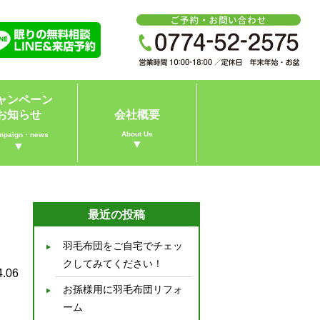
ャンペーン
お知らせ
会社概要
About Us
mpaign・news
▼
▼
最近の投稿
羽毛布団をご自宅でチェッ
クしてみてください！
4.06
お孫様用に羽毛布団リフォ
ーム