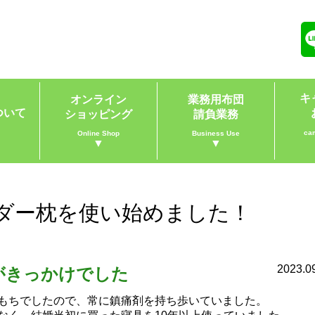
キ
オンライン
業務用布団
ついて
ショッピング
請負業務
ca
Online Shop
Business Use
▼
▼
ダー枕を使い始めました！
2023.0
がきっかけでした
もちでしたので、常に鎮痛剤を持ち歩いていました。