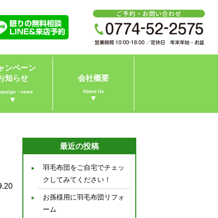
ャンペーン
お知らせ
会社概要
About Us
mpaign・news
▼
▼
最近の投稿
羽毛布団をご自宅でチェッ
クしてみてください！
9.20
お孫様用に羽毛布団リフォ
ーム