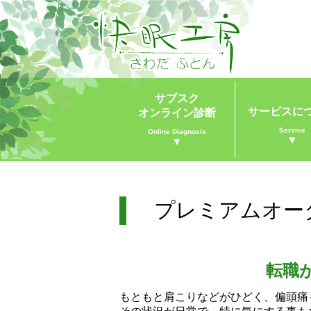
サブスク
サービスに
オンライン診断
Service
Online Diagnosis
▼
▼
プレミアムオー
転職
もともと肩こりなどがひどく、偏頭痛