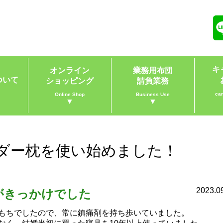
キ
オンライン
業務用布団
ついて
ショッピング
請負業務
ca
Online Shop
Business Use
▼
▼
ダー枕を使い始めました！
2023.0
がきっかけでした
もちでしたので、常に鎮痛剤を持ち歩いていました。