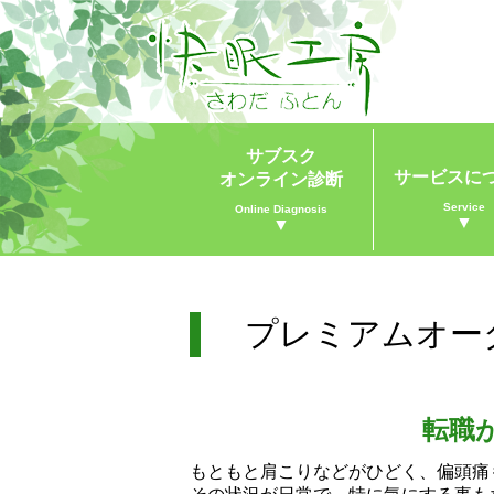
サブスク
サービスに
オンライン診断
Service
Online Diagnosis
▼
▼
プレミアムオー
転職
もともと肩こりなどがひどく、偏頭痛