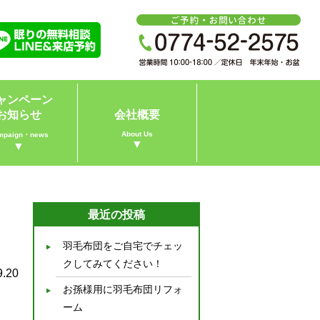
ャンペーン
お知らせ
会社概要
About Us
mpaign・news
▼
▼
最近の投稿
羽毛布団をご自宅でチェッ
クしてみてください！
9.20
お孫様用に羽毛布団リフォ
ーム