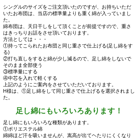
シングルのサイズをご注文頂いたのですが、お持ちいただ
いたお布団は、当店の標準量よりも重く綿が入っていまし
た。
綿布団は、天日干しをして頂くことが前提ですので、重さ
はきっちりお話をさせ頂いております。
方法としては・・・
①持ってこられたお布団と同じ重さで仕上げる(足し綿をす
る)
②打ち直しをすると綿が少し減るので、足し綿をしないで
そのまま全部使う
③標準量にする
④中芯を入れて軽くする
上記のようにご案内をさせていただいております。
H様は、①足し綿をして同じ重さで仕上げるを選択されまし
た。
足し綿にもいろいろあります！
足し綿にもいろいろな種類があります。
①ポリエステル綿
綿綿ほど汗を吸いませんが、嵩高が出てヘたりにくくなり