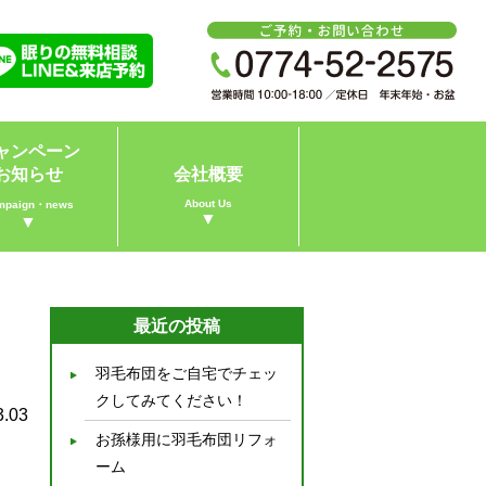
ャンペーン
お知らせ
会社概要
About Us
mpaign・news
▼
▼
最近の投稿
羽毛布団をご自宅でチェッ
クしてみてください！
3.03
お孫様用に羽毛布団リフォ
ーム