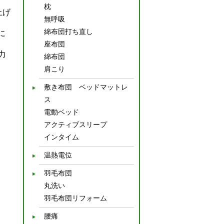
枕
上げ
無呼吸
綿布団打ち直し
に
座布団
力
綿布団
肩こり
敷き布団 ベッドマットレ
ス
電動ベッド
アクティブスリープ
インタイム
温熱電位
羽毛布団
丸洗い
羽毛布団リフォーム
腰痛