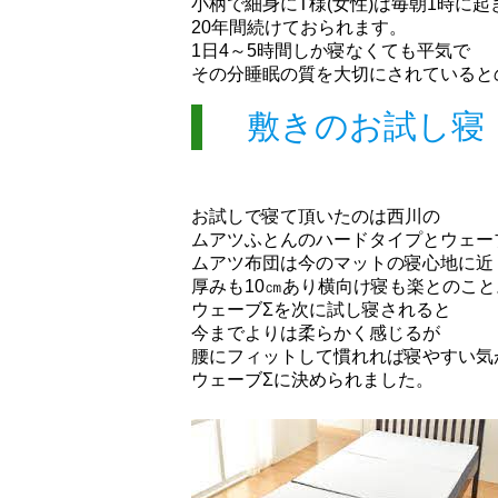
小柄で細身にT様(女性)は毎朝1時に
20年間続けておられます。
1日4～5時間しか寝なくても平気で
その分睡眠の質を大切にされていると
敷きのお試し寝
お試しで寝て頂いたのは西川の
ムアツふとんのハードタイプとウェー
ムアツ布団は今のマットの寝心地に近
厚みも10㎝あり横向け寝も楽とのこと
ウェーブΣを次に試し寝されると
今までよりは柔らかく感じるが
腰にフィットして慣れれば寝やすい気
ウェーブΣに決められました。