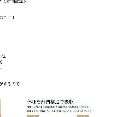
起きて新聞配達を
のこと！
ブΣ
く
。
がするので