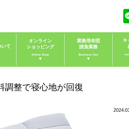
キ
オンライン
業務用布団
ついて
ショッピング
請負業務
ca
Online Shop
Business Use
▼
▼
料調整で寝心地が回復
2024.0