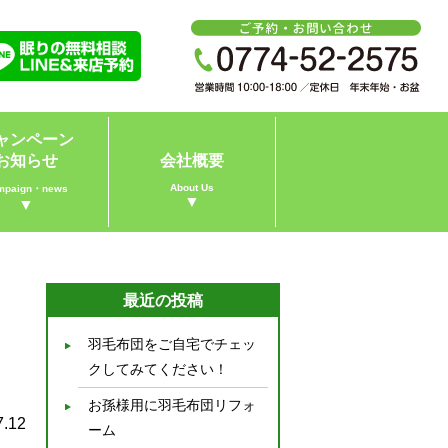
ャンペーン
お知らせ
会社概要
About Us
mpaign・news
▼
▼
最近の投稿
羽毛布団をご自宅でチェッ
クしてみてください！
お孫様用に羽毛布団リフォ
7.12
ーム