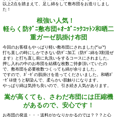
以上2点を踏まえて、足し綿をして敷布団をお造りしまし
た！
根強い人気！
軽らく防ﾀﾞﾆ敷布団+ｵｰｶﾞﾆｯｸｺｯﾄﾝ和晒二
重ガーゼ肌掛け布団
今回のお客様もやっぱり軽い敷布団にされました(*’ω’*)
打ち直しの時にしかできない防ﾀﾞﾆ加工（防ﾀﾞﾆ綿を3割混ぜ
ます）と打ち直し前に丸洗いをするコースにされました。
押し入れの中のお布団を結構な枚数ご持参頂いていたの
で、敷布団を必要枚数つくっても綿が余りました。
ですので、ｶﾞｰｾﾞの肌掛けを造ってくださいました。和晒ｶﾞ
ｰｾﾞは使うと馴染んで、柔らかい肌触りになります。
やっぱり綿は気持ち良いので、引き続き人気があります。
嵩が高くても、さわだ布団には圧縮機
があるので、安心です！
お布団の発送・・・送料がかなりかかるのでは？？？と心