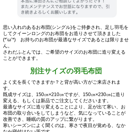
思い入れのあるお布団(シングル)をご持参され、足し羽毛を
してクイーンロングのお布団をお造りさせて頂きました
(*’ω’*) お持ちのお布団が最適なサイズであるとは限りませ
ん。
さわだふとんでは、ご希望のサイズのお布団に造り変える
ことができます。
別注サイズの羽毛布団
よく丈を長くできますか？と背が高い方がご来店されま
す。
既成サイズは、150㎝×210㎝ですが、150㎝×230㎝に造り
変える、もしくは新品でご注文してくださいます。
最適なサイズに造り変えることにより、足が出て寒い、お
布団の取り合いをしてしまうなど、気になっていることが
改善でき、睡眠の質のアップに繋がります。
寒いシーズンによく聞くのは、寒さで夜目が覚める、なか
なか寝付けない等です。