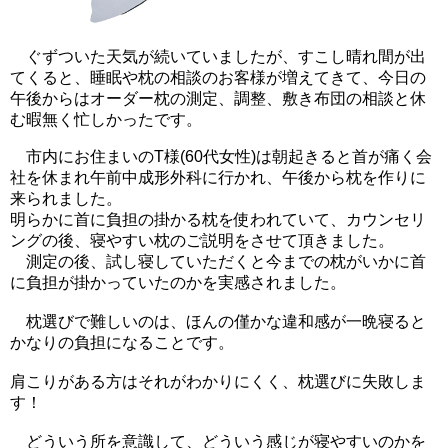
ぐずついた天気が続いていましたが、すこし晴れ間が出
てくると、睡眠や枕の相談のお客様が増えてきて、今日の
午後からはオーダー枕の測定、調整、敷き布団の相談と休
む暇無く忙しかったです。
市内にお住まいのT様(60代女性)は朝起きると首が痛く会
社を休まれ午前中成形外科に行かれ、午後から枕を作りに
来られました。
明らかに首に負担の掛かる枕を使われていて、カウンセリ
ングの後、寝やすい枕のご説明をさせて頂きました。
測定の後、試し寝していただくと今までの枕がいかに首
に負担が掛かっていたのかを実感されました。
枕選びで難しいのは、ほんの僅かな違和感が一晩寝ると
かなりの負担になることです。
肩こりがある方はそれがわかりにくく、枕選びに失敗しま
す！
どういう所を意識して、どういう感じが寝やすいのかを