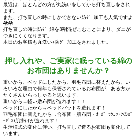
最近は、ほとんどの方が丸洗いをしてから打ち直しをされ
ます。
また、打ち直しの時にしかできない防ﾀﾞﾆ加工も人気ですよ
🤩🤩
打ち直しの時に防ﾀﾞﾆ綿を3割混ぜこむことにより、ダニが
つきにくくなります。
本日のお客様も丸洗い+防ﾀﾞﾆ加工をされました。
押し入れや、ご実家に眠っている綿の
お布団はありませんか？
重いから、ベッドにしたから、羽毛布団に替えたから、い
ろいろな理由で何年も保管されているお布団が、ある方が
たくさんいらっしゃると思います。
重いから→軽い敷布団が造れます！！
ベッドにしたから→ベッドパットを造れます！
羽毛布団に替えたから→合布団・肌布団・ｵｰｶﾞﾆｯｸｺｯﾄﾝのｶﾞ
ｰｾﾞの肌掛けが造れます！
生活様式の変化に伴い、打ち直しで造るお布団も変化して
います。