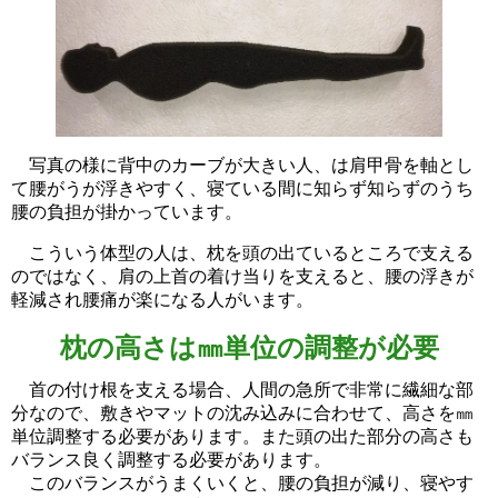
写真の様に背中のカーブが大きい人、は肩甲骨を軸とし
て腰がうが浮きやすく、寝ている間に知らず知らずのうち
腰の負担が掛かっています。
こういう体型の人は、枕を頭の出ているところで支える
のではなく、肩の上首の着け当りを支えると、腰の浮きが
軽減され腰痛が楽になる人がいます。
枕の高さは㎜単位の調整が必要
首の付け根を支える場合、人間の急所で非常に繊細な部
分なので、敷きやマットの沈み込みに合わせて、高さを㎜
単位調整する必要があります。また頭の出た部分の高さも
バランス良く調整する必要があります。
このバランスがうまくいくと、腰の負担が減り、寝やす